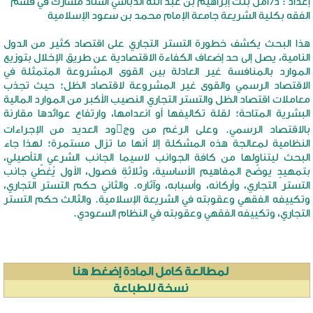
إعداد : د/ أمل بنت إبراهيم بن عبد الله الدباسي أستاذ مشارك في قسم
الفقه بكلية الشريعة جامعة الإمام محمد بن سعود الإسلامية
هذا البحث يكشف خطورة التستر التجاري على اقتصاد كثير من الدول
النامية، يصل إلى حد إضعاف الكفاءة الاقتصادية عن طريق الإخلال بتوزيع
الموارد بالمنافسة غير العادلة بين القوى المشروعة المتمثلة في
الاقتصاد الرسمي والقوى غير المشروعة لاقتصاد الظل؛ حيث تجذب
معاملات اقتصاد الظل والتستر التجاري النصيب الأكبر من الموارد المالية
البشرية المتاحة؛ لقلة تكاليفها أو انعدامها، وارتفاع عوائدها مقارنة
بالاقتصاد الرسمي. وعلى الرغم من وج􀆸ود العديد من الإجراءات
النظامية لمعالجة هذه المشكلة إلا أنها ما تزال مستمرة؛ لهذا جاء
البحث ليتناولها من كافة الجوانب لاسيما الجانب الشرعي التأصيلي،
بتمهيدٍ يوضّح المفاهيم الأساسية، وثلاثةِ فصول، الأول يُغطّي جانب
التستر التجاري، وأركانه، وأسبابه، وآثاره. والثاني حكم التستر التجاري،
وتكييفه الفقهي وعقوبته في الشريعة الإسلامية. والثالث حكم التستر
التجاري، وتكييفه الفقهي وعقوبته في النظام السعودي.
لمطالعة كامل المادة إضغط هنا
نسخة للطباعة