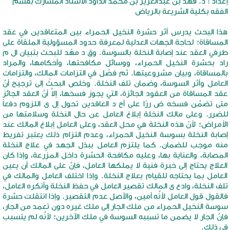
إعداد : د. فهد بن عبدالعزيز بن محمد الداود الأستاذ المشارك بقسم
الفقه بكلية الشريعة بالرياض
هذا البحث يدرس أثر حشرة النخيل الحمراء بين المتعاقدين في عقد
المساقاة؛ لحاجة الجهات العدلية لمعرفة حدود المسؤولية الملقاة على
طرفي العقد عند إصابة النخلة بالسوسة. وق د مهّد للبحث بتبيان ال م
راد بحشرة النخيل الحمراء، ووسائل مكافحتها، وأحكامها، والمراد
بالمساقاة، وبيان مشروعيتها. ثم فصّل في التزامات المالك، والتزامات
العامل وأثر السوسة، وضمان تلف النخلة. وخلص البحثُ إلى ترجيح أنَّ
عقد المساقاة من العقود الجائزة، التي يجوز فسخها، إلاَّ أنَّ العقد الجائز
متى تضمَّن فسخه ض ررًا على أح د العاقدين تحول إل ى اللزوم دفعاً
للضرر. وعلى مالك النخلة إبلاغ العامل عن حال النخلة وسلامتها من
الأمراض؛ لأنّ هذه النخلة هي محل العقد، وعلى العامل إبلاغ المالك عند
إصابة النخلة بسوسة النخيل الحمراء، وعدم التزام ذلك يعتبر تفريط
منه موجب للضمان. كما يلتزم العامل ببذل الجهد في علاج النخلة
المصابة، والعناية بها، وعليه مكافحة الحشرة داخل المزرعة، وإذا كان
العلاج يحتاج إلى خبرة فنية لا يملكها العامل، فإنَّ على المالك أن يعين
العامل بما يحتاجه للقيام بعلاج النخلة. وإذا اختلف العامل والمالك في
تلف النخلة، وادع ى المالك تقصير العامل في حفظ النخلة وأنكره العامل،
فالقول قول العامل لأنَّه أمين، والأصل عدم التقصير. وإذا انتقلت حشرة
سوسة النخيل الحمراء من ملك الجار إلى ملك غيره دون تعمد من الجار،
فإنَّ الجار لا يضمن ما تسببه السوسة في ملك الآخرين؛ لأنَّه لم يتسبب
في ذلك.